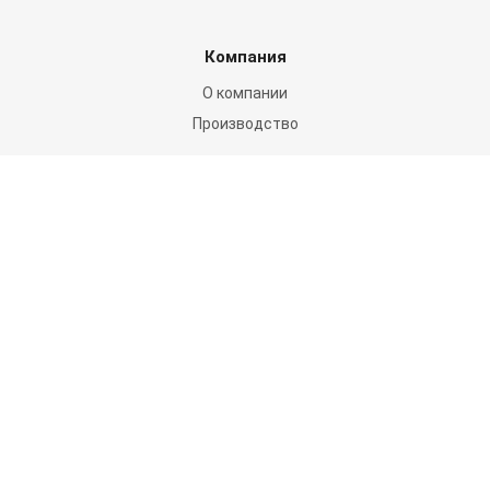
Компания
О компании
Производство
Каталог продукции
Для дома и дачи
Для организации мероприятий
Для транспорта
Мягкие резервуары
Пневмоконструкции
Спорт и отдых
Цирки-Шапито
Цены
Цены на мягкие окна