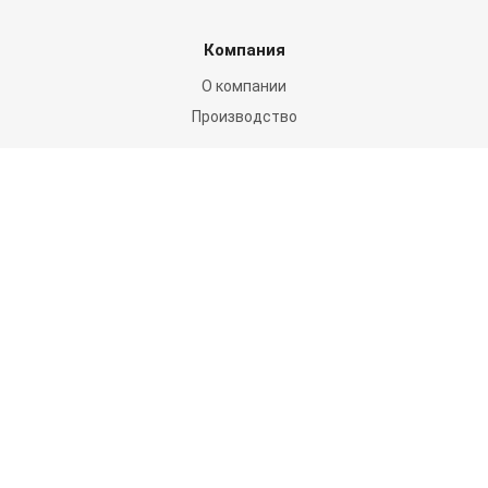
Компания
О компании
Производство
Каталог продукции
Для дома и дачи
Для организации мероприятий
Для транспорта
Мягкие резервуары
Пневмоконструкции
Спорт и отдых
Цирки-Шапито
Цены
Цены на мягкие окна